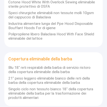
qualità ISO9001-2008.La nostra gamma di
Cotone Hood White With Overlock Sewing eliminabile
Circa noi
sterile protettivo di OSFA
prodotti è ampia e innovativaLe potenti capacità
Speci chirurgiche eliminabili non tessute molli 10gsm
di produzione di 60X40H ¢ al mese ci
Giro della fabbrica
del cappuccio di Balaclava
permettono di fornire facilmente prodotti
Industria alimentare lunga del Ppe Hood Disposable
personalizzati per soddisfare le vostre
Controllo di qualità
Bouffant Hoods For di igiene
esigenze.I nostri diversi prodotti non tessuti e
Polipropilene libero Balaclava Hood With Face Shield
di plastica forniscono una vasta gamma di
Contattici
eliminabile del lattice
applicazioni con voi nel potere dell'industria,
Notizie
industria alimentare, ospedaliera e medica,
agricoltura, domestica, salone di bellezza,
Casi
Copertura eliminabile della barba
laboratorio, ecc. La nostra gamma di prodotti
principali è costituita da:Categoria I SPP di
Blu 18" reti respirabili della barba di servizio ristoro
base, SMS, SPP/PE, SPP/CPE, PE, CPE, PVC,
della copertura eliminabile della barba
PU, ecc. prodotti come tute, cappotti da
21" peso leggero eliminabile bianco delle reti della
Tuta protettiva eliminabile
laboratorio, abiti chirurgici, grembiuli, coperture
barba della copertura eliminabile della barba
per scarpe, coperture per maniche, cappelli,
Tute mediche eliminabili
Singolo ciclo non tessuto bianco 18" della copertura
eliminabile della barba per la trasformazione dei
maschere, ecc.Il nostro obiettivo è quello di
prodotti alimentari
mantenere lo sviluppo costante in ogni
Maschera di protezione eliminabile
momento.; perseguire la filosofia a basse