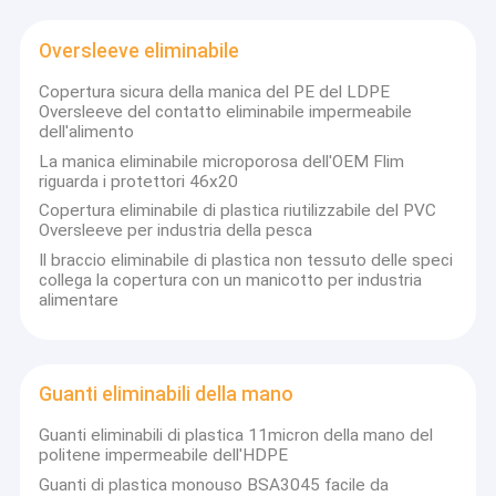
Cappotto eliminabile del laboratorio
emissioni di carbonio; sostenere uno stile di
vita rispettoso dell' ambiente; perseverare nello
Oversleeve eliminabile
Abito eliminabile di isolamento
spirito pionieristico nei PPE... Lasciate che
Copertura sicura della manica del PE del LDPE
Bestar Industry sia il vostro partner
Oversleeve del contatto eliminabile impermeabile
Grembiule protettivo eliminabile
commerciale affidabile nel lungo periodo!
dell'alimento
Cappuccio non tessuto eliminabile
La manica eliminabile microporosa dell'OEM Flim
riguarda i protettori 46x20
Cappuccio eliminabile
Copertura eliminabile di plastica riutilizzabile del PVC
Oversleeve per industria della pesca
Copertura eliminabile della barba
Il braccio eliminabile di plastica non tessuto delle speci
collega la copertura con un manicotto per industria
alimentare
Oversleeve eliminabile
Guanti eliminabili della mano
Guanti eliminabili della mano
Copertura eliminabile della scarpa
Guanti eliminabili di plastica 11micron della mano del
Copertura eliminabile dello stivale
politene impermeabile dell'HDPE
Guanti di plastica monouso BSA3045 facile da