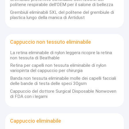
politene respirabile dell'OEM per il salone di bellezza
Grembiuli eliminabili 5XL del politene del grembiule di
plastica lungo della manica di Antidust
Cappuccio non tessuto eliminabile
La retina eliminabile di nylon leggera ricopre la retina
non tessuta di Beathable
Retina per capelli non tessuta eliminabile di nylon
variopinta del cappuccio per chirurgia
Banda non tessuta eliminabile molle dei capelli facciali
delle bande di testa delle speci 30gsm
Cappuccio del dottore Surgical Disposable Nonwoven
Casa
di FDA con i legami
Wuhan Bestar Industry Co., Ltd è una società
Prodotti
molto attiva impegnata nella produzione ed
esportazione di prodotti protettivi monouso non
Cappuccio eliminabile
Video
tessuti e di plastica secondo il sistema di