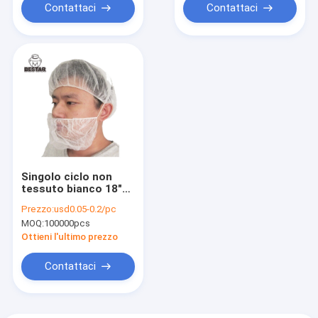
Contattaci
Contattaci
Singolo ciclo non
tessuto bianco 18"
della copertura
Prezzo:
usd0.05-0.2/pc
eliminabile della
MOQ:
100000pcs
barba per la
trasformazione dei
Ottieni l'ultimo prezzo
prodotti alimentari
Contattaci