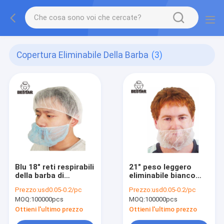
Copertura Eliminabile Della Barba
(3)
Blu 18" reti respirabili
21" peso leggero
della barba di
eliminabile bianco
servizio ristoro della
delle reti della barba
Prezzo:
usd0.05-0.2/pc
Prezzo:
usd0.05-0.2/pc
copertura eliminabile
della copertura
MOQ:
100000pcs
MOQ:
100000pcs
della barba
eliminabile della
barba
Ottieni l'ultimo prezzo
Ottieni l'ultimo prezzo