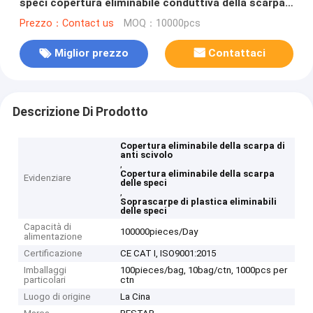
speci copertura eliminabile conduttiva della scarpa
16"
Prezzo：Contact us
MOQ：10000pcs
Miglior prezzo
Contattaci
Descrizione Di Prodotto
Copertura eliminabile della scarpa di
anti scivolo
,
Copertura eliminabile della scarpa
Evidenziare
delle speci
,
Soprascarpe di plastica eliminabili
delle speci
Capacità di
100000pieces/Day
alimentazione
Certificazione
CE CAT I, ISO9001:2015
Imballaggi
100pieces/bag, 10bag/ctn, 1000pcs per
particolari
ctn
Luogo di origine
La Cina