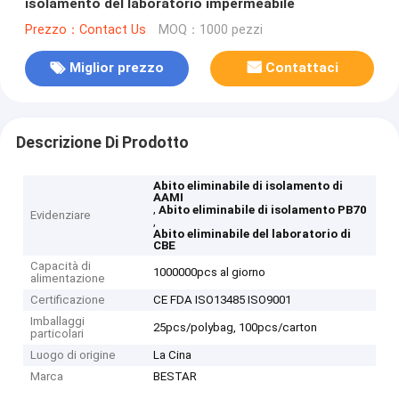
isolamento del laboratorio impermeabile
Prezzo：Contact Us
MOQ：1000 pezzi
Miglior prezzo
Contattaci
Descrizione Di Prodotto
Abito eliminabile di isolamento di
AAMI
,
Abito eliminabile di isolamento PB70
Evidenziare
,
Abito eliminabile del laboratorio di
CBE
Capacità di
1000000pcs al giorno
alimentazione
Certificazione
CE FDA ISO13485 ISO9001
Imballaggi
25pcs/polybag, 100pcs/carton
particolari
Luogo di origine
La Cina
Marca
BESTAR