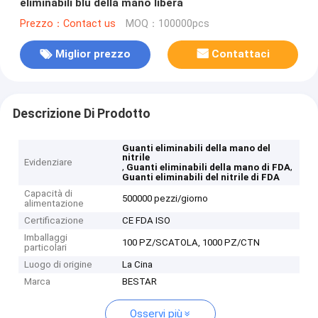
eliminabili blu della mano libera
Prezzo：Contact us
MOQ：100000pcs
Miglior prezzo
Contattaci
Descrizione Di Prodotto
Guanti eliminabili della mano del
nitrile
Evidenziare
,
,
Guanti eliminabili della mano di FDA
Guanti eliminabili del nitrile di FDA
Capacità di
500000 pezzi/giorno
alimentazione
Certificazione
CE FDA ISO
Imballaggi
100 PZ/SCATOLA, 1000 PZ/CTN
particolari
Luogo di origine
La Cina
Marca
BESTAR
Osservi più