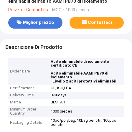
eliminabili dell'abito AAMI PB70 di isolamento
Prezzo：Contact us
MOQ：1000 pieces
Miglior prezzo
Contattaci
Descrizione Di Prodotto
Abito eliminabile di isolamento
certificato CE
,
Evidenziare
Abito eliminabile AAMI PB70 di
isolamento
,
Livello 2 abiti protettivi eliminabili
Certificazione
CE, ISO,FDA
Delivery Time
3-30days
Marca
BESTAR
Minimum Order
1000 pieces
Quantity
10pc/polybag, 10bag per ctn, 100pcs
Packaging Details
per ctn