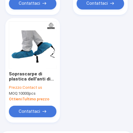
Contattaci
Contattaci
Soprascarpe di
plastica dell'anti di
scivolo delle speci
Prezzo:
Contact us
copertura eliminabile
MOQ:
10000pcs
conduttiva della
scarpa 16"
Ottieni l'ultimo prezzo
Contattaci