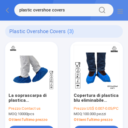
Plastic Overshoe Covers
(3)
La soprascarpa di
Copertura di plastica
plastica
blu eliminabile
impermeabile di CBE
medica
Prezzo:
Contact us
Prezzo:
US$ 0.007-0.05/PC
riguarda le coperture
biodegradabile della
MOQ:
10000pcs
MOQ:
100.000 pezzi
eliminabili della
scarpa di CBE delle
scarpa non slitta
soprascarpe
Ottieni l'ultimo prezzo
Ottieni l'ultimo prezzo