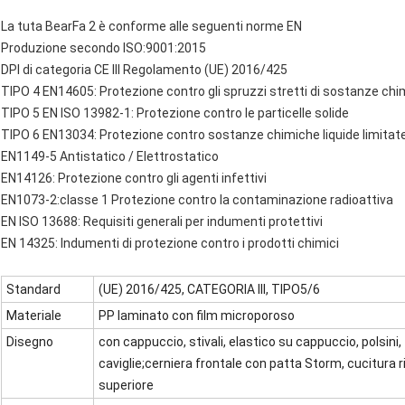
La tuta BearFa 2 è conforme alle seguenti norme EN
Produzione secondo ISO:9001:2015
DPI di categoria CE III Regolamento (UE) 2016/425
TIPO 4 EN14605: Protezione contro gli spruzzi stretti di sostanze chi
TIPO 5 EN ISO 13982-1: Protezione contro le particelle solide
TIPO 6 EN13034: Protezione contro sostanze chimiche liquide limitat
EN1149-5 Antistatico / Elettrostatico
EN14126: Protezione contro gli agenti infettivi
EN1073-2:classe 1 Protezione contro la contaminazione radioattiva
EN ISO 13688: Requisiti generali per indumenti protettivi
EN 14325: Indumenti di protezione contro i prodotti chimici
Standard
(UE) 2016/425, CATEGORIA III, TIPO5/6
Materiale
PP laminato con film microporoso
Disegno
con cappuccio, stivali, elastico su cappuccio, polsini
caviglie;cerniera frontale con patta Storm, cucitura
superiore