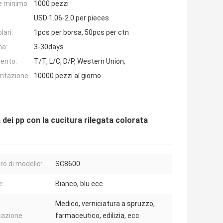
e minimo:
1000 pezzi
USD 1.06-2.0 per pieces
lari:
1pcs per borsa, 50pcs per ctn
na:
3-30days
ento:
T/T, L/C, D/P, Western Union,
entazione:
10000 pezzi al giorno
 dei pp con la cucitura rilegata colorata
o di modello:
SC8600
e:
Bianco, blu ecc
Medico, verniciatura a spruzzo,
cazione:
farmaceutico, edilizia, ecc