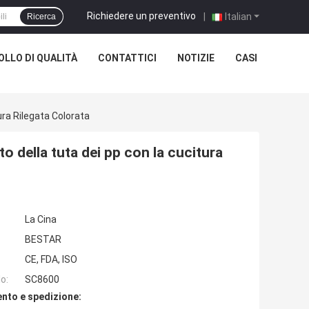
Richiedere un preventivo
|
Italian
Ricerca
LLO DI QUALITÀ
CONTATTICI
NOTIZIE
CASI
ura Rilegata Colorata
to della tuta dei pp con la cucitura
La Cina
BESTAR
CE, FDA, ISO
o:
SC8600
nto e spedizione: