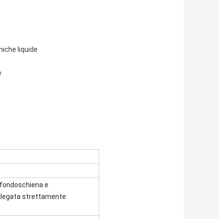
miche liquide
e
, fondoschiena e
 rilegata strettamente