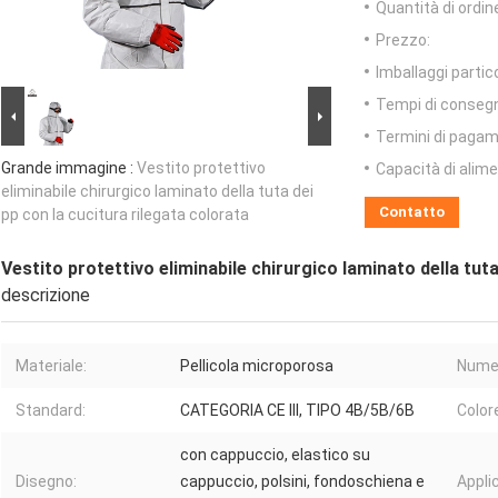
Quantità di ordin
Prezzo:
Imballaggi partico
Tempi di conseg
Termini di pagam
Grande immagine :
Vestito protettivo
Capacità di alim
eliminabile chirurgico laminato della tuta dei
Contatto
pp con la cucitura rilegata colorata
Vestito protettivo eliminabile chirurgico laminato della tuta
descrizione
Materiale:
Pellicola microporosa
Numer
Standard:
CATEGORIA CE III, TIPO 4B/5B/6B
Color
con cappuccio, elastico su
Disegno:
cappuccio, polsini, fondoschiena e
Appli