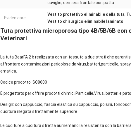
caviglie; cerniera frontale con patta
Vestito protettivo eliminabile della tuta
,
Tu
Evidenziare:
Vestito chirurgico eliminabile laminato
Tuta protettiva microporosa tipo 4B/5B/6B con cu
Veterinari
La tuta BearFA 2 è realizzata con un tessuto a due strati che garanti
affrontare contaminazioni pericolose da virus,
batteri,
particelle, spra
ematica.
Codice prodotto: SC8600
È progettato per offrire prodotti chimici,
Particelle,
Virus, batteri e pa
Design: con cappuccio, fascia elastica su cappuccio, polsini, fondosch
cucitura rilegata strettamente superiore
Le cuciture a cucitura stretta aumentano la resistenza con la barriera c