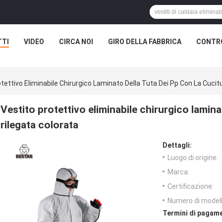
TTI
VIDEO
CIRCA NOI
GIRO DELLA FABBRICA
CONTRO
tettivo Eliminabile Chirurgico Laminato Della Tuta Dei Pp Con La Cucit
Vestito protettivo eliminabile chirurgico lamina
rilegata colorata
Dettagli:
Luogo di origine:
Marca:
Certificazione:
Numero di modell
Termini di pagame