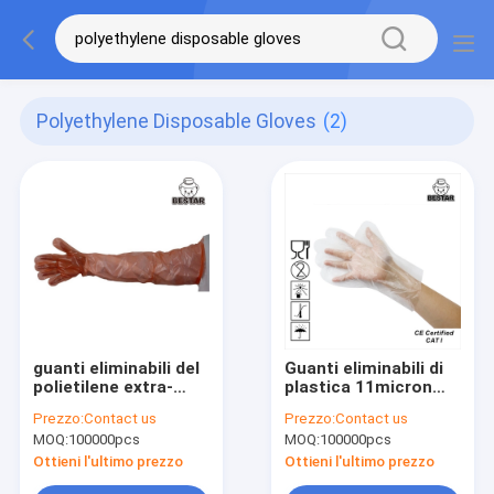
Polyethylene Disposable Gloves
(2)
guanti eliminabili del
Guanti eliminabili di
polietilene extra-
plastica 11micron
lungo 29X83 per il
della mano del
Prezzo:
Contact us
Prezzo:
Contact us
veterinario
politene
MOQ:
100000pcs
MOQ:
100000pcs
impermeabile
dell'HDPE
Ottieni l'ultimo prezzo
Ottieni l'ultimo prezzo